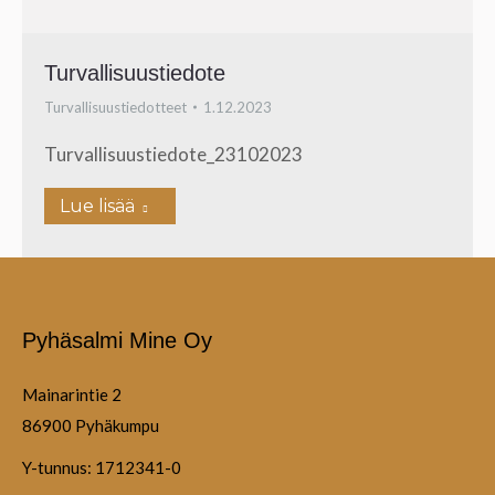
Turvallisuustiedote
Turvallisuustiedotteet
1.12.2023
Turvallisuustiedote_23102023
Lue lisää
Pyhäsalmi Mine Oy
Mainarintie 2
86900 Pyhäkumpu
Y-tunnus: 1712341-0