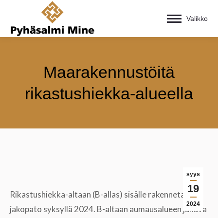
Valikko
Maarakennustöitä
rikastushiekka-alueella
syys
19
Rikastushiekka-altaan (B-allas) sisälle rakennetaan
2024
jakopato syksyllä 2024. B-altaan aumausalueen jakava