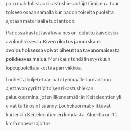
pato mahdollistaa rikastushiekan läjittämisen altaan
toiseen osaan samalla kun padon toiselta puolelta
ajetaan materiaalia tuotantoon.
Padossa käytettävä kiviaines on louhittu kaivoksen
avolouhoksesta.
Kiven rikotus ja murskaus
avolouhoksessa voivat aiheuttaa tavanomaisesta
poikkeavaa melua.
Murskaus tehdään syyskuun
loppupuolella ja kestää pari viikkoa.
Louhetta kuljetetaan patotyömaalle tuotantoon
ajettavan pyriittipitoisen rikastushiekan
paluukuormina, joten liikennemäärät Keiteleentien yli
eivät tältä osin lisäänny. Louhekuormat ylittävät
kuitenkin Keiteleentien eri kohdasta. Alueella on 40
km/h nopeusrajoitus.